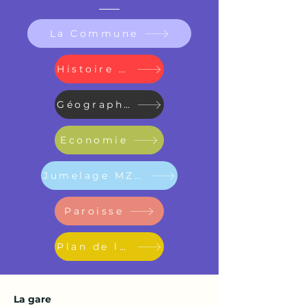
La Commune
Histoire & Patrimoine
Géographie
Economie
Jumelage MZ / KW
Paroisse
Plan de la commune
La gare