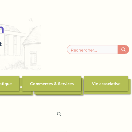
n
t
atique
Commerces & Services
Vie associative
rces & Services
zon Pratique
Commerces & Services
Vie associative
Vie associative