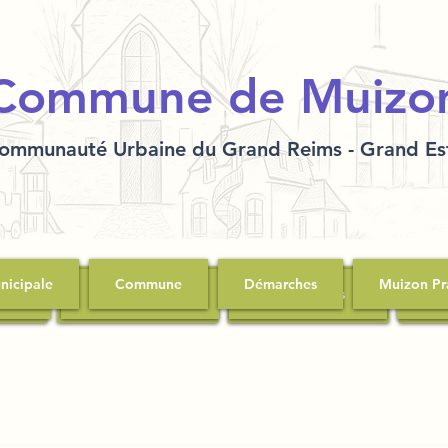
Commune de Muizo
ommunauté Urbaine du Grand Reims - Grand Es
nicipale
Commune
Démarches
Muizon Pr
ipale
Démarches
Commune
Muizon Pratique
Démarches
Comme
Mui